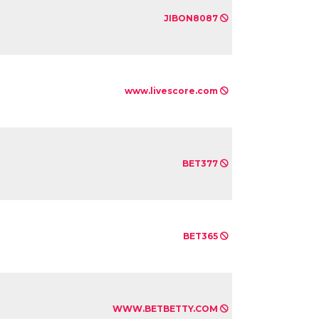
JIBON8087
www.livescore.com
BET377
BET365
WWW.BETBETTY.COM