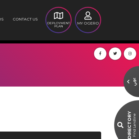
DS
CONTACT US
MY OGERO
DEPLOYMENT
PLAN
عربي
DIRECTORY
Find Landline