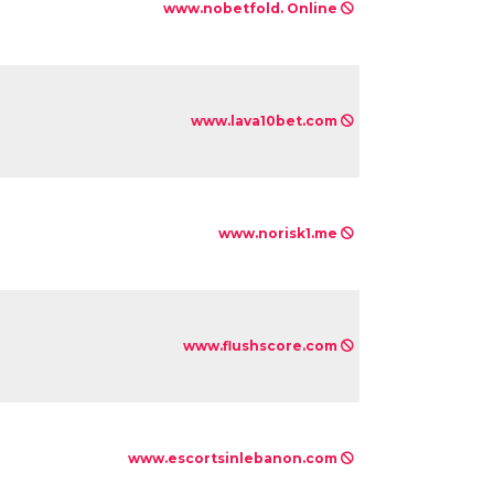
www.nobetfold. Online
www.lava10bet.com
www.norisk1.me
www.flushscore.com
www.escortsinlebanon.com