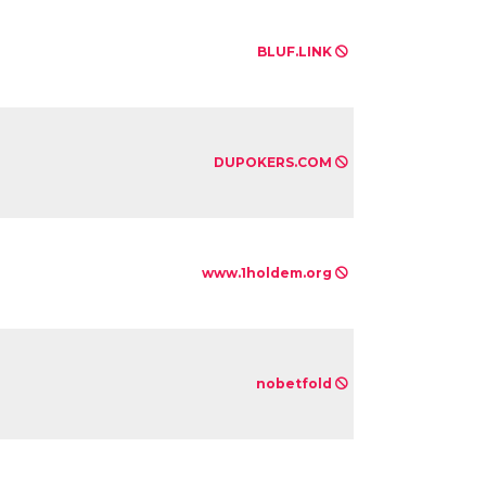
BLUF.LINK
DUPOKERS.COM
www.1holdem.org
nobetfold