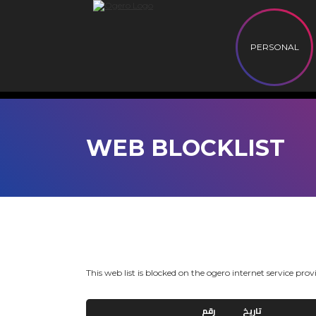
PERSONAL
WEB BLOCKLIST
This web list is blocked on the ogero internet service pro
تاريخ
رقم