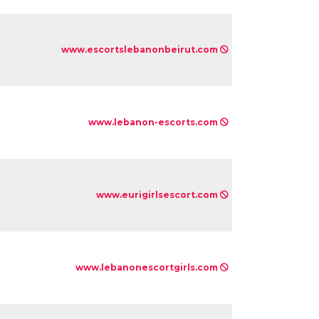
www.escortslebanonbeirut.com
www.lebanon-escorts.com
www.eurigirlsescort.com
www.lebanonescortgirls.com