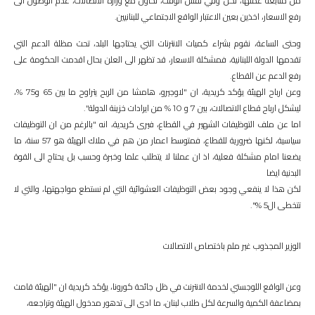
من متابعة عملها، لكن وفي نفس الوقت، نحاول مع وزارة الاتصالات، عدم الوصول الى
رفع الاسعار، اخذين بعين الاعتبار الواقع الاجتماعي للبنانيين.
وحتى الساعة، نقوم بشراء كميات الانترنات التي يحتاجها البلد، تحت مظلة الدعم التي
تقدمها الدولة اللبنانية، فمشكلة الاسعار، قد تظهر الى العلن بحال اقدمت الحكومة على
رفع الدعم عن القطاع.
وعن ارباح الهيئة يؤكد كريدية، ان "لاوجيرو، هامشا من الربح يتراوح ما بين 65 و75 %،
ليشكل ارباح قطاع الاتصالات، بين 7 و 10 % من ايرادات خزينة الدولة".
اما عن ملف التوظيفات الشهير في القطاع، فيرى كريدية، انه "بالرغم من ان التوظيفات
سياسية، لكنها ضرورية للقطاع، فمتوسط اعمار من هم في ملاك الهيئة هو 57 سنة، ما
يضعنا امام مشكلة فعلية، اذ ان عملنا لا يتطلب علما وخبرة وحسب بل يحتاج الى القوة
البدنية ايضا
لكن هذا لا ينفعي وجود بعض التوظيفات العشوائية التي لم نستطع مواجهتها، والتي لا
تتخطى ال5 %".
الوزير المجذوب غير ملم باختصاص الاتصالات
وعن الواقع اللوجستي لخدمة الانترنت في ظل جائحة كورونا، يؤكد كريدية ان "الهيئة قامت
بمضاعفة الكمية والسرعة لكل طلاب لبنان، ما ادى الى تدهور مدخول الهيئة وتراجعه،