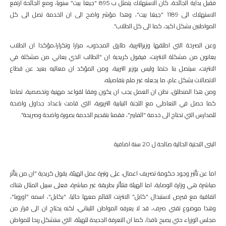
فقبل بداية الجائحة، كان الاستهلاك يتمثل ب 895 "جيغا بيت" سنويا، ومع الجائحة ارتفع
الاستهلاك الى 1189 "جيغا بيت"، وهذا مؤشر واضح الى ان الخدمة تصل الى كل
المواطنين بشكل اكيد، كما الى كل الطلاب".
وعن الصرخة التي اطلقها وزيرالتربية، طارق المجذوب، مرارا وتكرارا،مؤكدا ان الطلاب
يعانون من مشكلة الانترنت، فيقول كريدية ان "الطالب الذي يعاني من مشكلة في
الانترنت، سيتصل بنا حتما وليس بوزير التربية، ومن المؤكد ان معاليه بعيد عن قطاع
الاتصالات بشكل عام، ما يجعله غير ملم بتفاصيله،
ومن هذا المنطلق، نظن ان العمل يجب ان يكون وفقا لقواعد مهنية وتخصصية، تماما
كما حصل في التعاطي مع اللجنة النيابية التربوية، التي قامت باعداد جداول واضحة
للمدارس التي تحتاج الى خدمة "الفايبر"، فقمنا بتقديم الخدمة بصورة واضحة وصريحة".
البنى التحتية الحالية صالحة ل 20 سنة اضافية
اما عن تأثير وجود حكومة تصريف اعمال، على وتيرة عمل الهيئة، يقول كريدية "ان من يتأثر
مباشرة هي وزارة الوصاية، اما الهيئة فتتأثر بطريقة غير مباشرة، فعلى سبيل المثال هناك
اتفاقية مع قبرص لاستبدال "كابل" الانترنت القائم معها حاليا، "بكابل"، اسمه "اوروبا"،
وهذا موضوع تقني صرف، قد لا يعرفه المواطن اللبناني، لكنه يحتاج ان الى قرار من
مجلس الوزراء حتي يصبح نافذا، كما ان التعرفة الجديدة للهيئة، التي ستشكل ربحا للمواطن