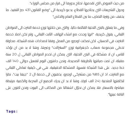
من حيث العروض التي تقدمها، تحتاج بدورها الى قرار من مجلس الوزراء".
وحول التشريعات التي يحتاجها القطاع، يدعو كريدية الى "وضع القانون 431 حيز التنفيذ، ما
يخفف من وتيرة التضارب ما بين القطاع العام والخاص"
وفي ما يتعلق بالبنى التحتية القائمة حاليا، والتي من خلالها توزع خدمة الانترت الى المواطن
اللبناني، يقول كريدية، "انها وجدت مع انشاء الهاتف الثابت اللبناني، ولم تكن اصلا خدمة
الانترنت في الحسبان، لكن تمكنت اوجيرو من العمل وفقا لامدادات هذه الشبكة، محاولة
تخطي مجموعة صعاب، كجغرافية توزع "السنترالات" وغيرها، وهنا لا بد من ان نؤكد
للناس، ان لا مشكلة في البنى التحتية، التي يمكن ان تخدم المواطن اللبناني ل 20 سنة
مقبلة، ان تمت صيانتها بالطريقة الصحيحة، ونحن جاهزون اليوم لتفعيل حوالي 140 الف
خط جديد، على هذا الشبكة نفسها، المشكلة الحقيقية، هي في كيفية تعاطي اللبناني
مع الانترنت، اذ ان 85% من مشتركي اوجيرو، يذهبون الى خدمة ال 2 "جيغا بيت"، نظرا
لتكلفتها المتدنية (24 الف ليرة)، وهنا لا بد ان يدرك الجميع ان السرعة والكمية مرتبطة
مباشرة بالاسعار، فلا يمكن ان نحوّل اشغالنا من المكاتب الى البيوت ونحن ثابتون على
الباقة عينها".
Tags :