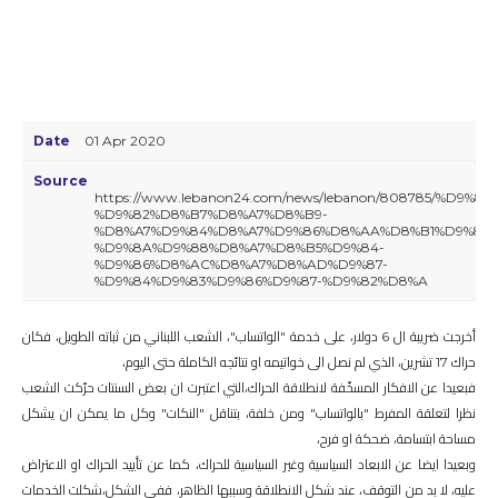
DIRECTORY
DEPLOYMENT PLAN
MY OGERO
Date
01 Apr 2020
Source
https://www.lebanon24.com/news/lebanon/808785/%D
%D9%82%D8%B7%D8%A7%D8%B9-
%D8%A7%D9%84%D8%A7%D9%86%D8%AA%D8%B1%D9%86
%D9%8A%D9%88%D8%A7%D8%B5%D9%84-
%D9%86%D8%AC%D8%A7%D8%AD%D9%87-
%D9%84%D9%83%D9%86%D9%87-%D9%82%D8%A
أخرجت ضريبة ال 6 دولار، على خدمة "الواتساب"، الشعب اللبناني من ثباته الطويل، فكان
حراك 17 تشرين، الذي لم نصل الى خواتيمه او نتائجه الكاملة حتى اليوم،
فبعيدا عن الافكار المسخّفة لانطلاقة الحراك،التي اعتبرت ان بعض السنتات حرّكت الشعب
نظرا لتعلقة المفرط "بالواتساب" ومن خلفة، بتناقل "النكات" وكل ما يمكن ان يشكل
مساحة ابتسامة، ضحكة او فرح،
وبعيدا ايضا عن الابعاد السياسية وغير السياسية للحراك، كما عن تأييد الحراك او الاعتراض
عليه، لا بد من التوقف، عند شكل الانطلاقة وسببها الظاهر، ففي الشكل،شكلت الخدمات