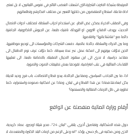
المرتبطة بشبكة الانترنت الشرارة،التي اشعلت الغضب النائم في نفوس اللبنانيين، لا بل تعتبر،
اداة فاعلة، استطاع المنتفضون من خلالها التعبير عن مختلف افكارهم وتطلعاتهم.
وفي المقلب الاخر،لا يمكن غض النظر، عن استخدام احزاب السلطة، لمختلف ادوات الاتصال
الحديث، بهدف الاقناع، الترويج، او التهدئة، ناهيك طبعا، عن الجيوش الالكترونية، الجاهزة
دائما مع "هاشتاغاتها" واقلامها.
وما بين الحراك والسلطة، جائحة عالمية، دفعت الشركات والمؤسسات الى توديع موظفيها،
الذين تحوّلت بيوتهم الى امكنة عمل عبر عدة بسيطة، كما حوّلت غرف نوم الاطفال الى
مقاعد دراسية، لا ندري الى اين ستقود الاجيال المقبلة، بالاضافة طبعا، الى تعليبها
اللقاءات العائلية في علب افتراضية، تقودها بعض تطبيقات الصوت والصورة.
اذا، ما بين التجاذب السياسي، ومفاعيل الجائحة، يبدو قطاع الاتصالات، باب فرج وحيد للحياة
بكل ابعادها،فماذا عن هذا القطاع في لبنان، وماذا عن امكانية صموده واستمراره، كما
تطوره في ظل الازمات المتتالية والمستمرة؟
أرقام وزارة المالية منفصلة عن الواقع
حول هذه الاشكالية، وتفاصيل أخرى، يلتقي "لبنان 24"، مدير هيئة اوجيرو، عماد كريدية،
الذي ومن مكتبه في بئر حسن، يؤكد "انه وعلى الرغم من ازمات البلد الكثيرة والمتعددة، لا