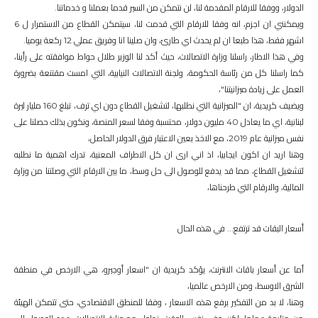
الدولار، ووفقا للارقام المقدمة لنا، لن نتمكن من السير قدما بعملنا و خدماتنا.
ويمكنني ان اجزم، انه وفقا للارقام التي قدمت لنا، سيتمكن القطاع من الاستمرار ل 6
اشهر فقط، هذا طبعا ان لم يحدث اي طارئ، وان صلينا انا وفريق عملي 12 ركعة يوميا.
وفي هذا الاطار، راسلنا وزارة الاتصالات، حيث أكد لنا الوزير طلال حواط موافقته على رأينا،
كما راسلنا كل من رئاسة الحكومة، ولجنة الاتصالات النيابية، التي امست مقتنعة بضرورة
العمل على زيادة ميزانيتنا"،
ويضيف كريدية، ان "الميزانية التي نطلبها، لتشغيل القطاع دون اي ترف، تبلغ 160 مليار ليرة
لبنانية، اي ما يعادل 40 مليون دولار، محتسبة وفقا لسعر المنصة، ونكون بذلك حصلنا على
نفس ميزانية عام 2019، مع الاخذ بعين الاعتبار فرق الدولار الحاصل،
وهنا اريد ان اكون ايجابيا، اذ اني ارى ان كل الاطراف المعنية، تدرك اهمية ما نطلبه
لتشغيل القطاع، مما قد يدفع للوصول الى حل وسط، ما بين الارقام التي وصلتنا من وزارة
المالية، والارقام التي طرحناها،
أسعار البقات قد ترتفع... في هذه الحال
أما عن أسعار باقات الانترنت، يؤكد كريدية ان "اسعار أوجيرو، هي الارخص في منطقة
الشرق الاوسط، ومن الارخص عالميا،
وهنا، لا بد من التفكير برفع هذه الاسعار ، وفقا للمنطق الاقتصادي، حتى تتمكن الهيئة