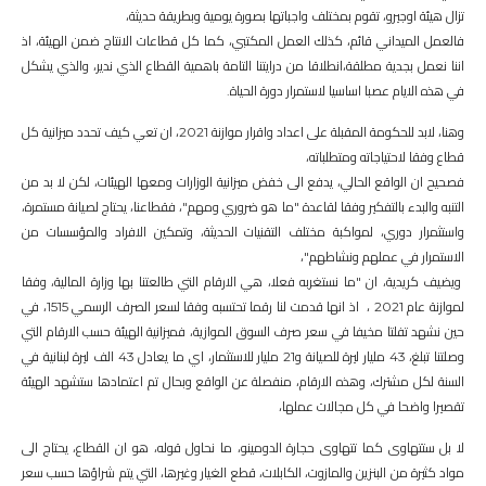
تزال هيئة اوجيرو، تقوم بمختلف واجباتها بصورة يومية وبطريقة حديثة،
فالعمل الميداني قائم، كذلك العمل المكتبي، كما كل قطاعات الانتاج ضمن الهيئة، اذ
اننا نعمل بجدية مطلقة،انطلاقا من درايتنا التامة باهمية القطاع الذي ندير، والذي يشكل
في هذه الايام عصبا اساسيا لاستمرار دورة الحياة.
وهنا، لابد للحكومة المقبلة على اعداد واقرار موازنة 2021، ان تعي كيف تحدد ميزانية كل
قطاع وفقا لاحتياجاته ومتطلباته،
فصحيح ان الواقع الحالي، يدفع الى خفض ميزانية الوزارات ومعها الهيئات، لكن لا بد من
التنبه والبدء بالتفكير وفقا لقاعدة "ما هو ضروري ومهم"، فقطاعنا، يحتاج لصيانة مستمرة،
واستثمرار دوري، لمواكبة مختلف التقنيات الحديثة، وتمكين الافراد والمؤسسات من
الاستمرار في عملهم ونشاطهم"،
ويضيف كريدية، ان "ما نستغربه فعلا، هي الارقام التي طالعتنا بها وزارة المالية، وفقا
لموازنة عام 2021 ، اذ انها قدمت لنا رقما تحتسبه وفقا لسعر الصرف الرسمي 1515، في
حين نشهد تفلتا مخيفا في سعر صرف السوق الموازية، فميزانية الهيئة حسب الارقام التي
وصلتنا تبلغ، 43 مليار ليرة للصيانة و21 مليار للاستثمار، اي ما يعادل 43 الف ليرة لبنانية في
السنة لكل مشترك، وهذه الارقام، منفصلة عن الواقع وبحال تم اعتمادها ستشهد الهيئة
تقصيرا واضحا في كل مجالات عملها،
لا بل ستتهاوى كما تتهاوى حجارة الدومينو، ما نحاول قوله، هو ان القطاع، يحتاج الى
مواد كثيرة من البنزين والمازوت، الكابلات، قطع الغيار وغيرها، التي يتم شراؤها حسب سعر